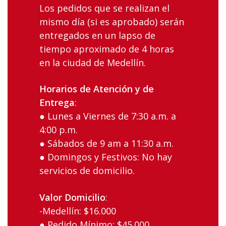
Los‌ ‌pedidos‌ ‌que‌ ‌se‌ ‌realizan‌ ‌el‌
‌mismo‌ ‌día‌ (si es aprobado) ‌serán‌
‌entregados‌ ‌en‌ ‌un‌ ‌lapso‌ ‌de
tiempo aproximado ‌de‌ ‌4 ‌horas‌
‌en‌ ‌la‌ ciudad‌ ‌de‌ ‌Medellín‌.
Horarios‌ ‌de‌ ‌Atención‌ ‌y‌ ‌de‌
‌Entrega
:‌ ‌
● Lunes‌ ‌a‌ ‌Viernes‌ ‌de‌ ‌7:30‌ ‌a.m.‌ ‌a‌
‌4:00‌ ‌p.m.‌ ‌
● Sábados‌ ‌de‌ ‌9 am‌ ‌a‌ ‌11:30 a.m. ‌
● Domingos‌ ‌y‌ ‌Festivos:‌ ‌No‌ ‌hay‌
‌servicios‌ ‌de‌ ‌domicilio.‌ ‌
Valor‌ ‌Domicilio
:‌
-Medellín:‌ ‌$16.000‌ ‌ ‌
● Pedido‌ ‌Mínimo:‌ ‌$45.000‌