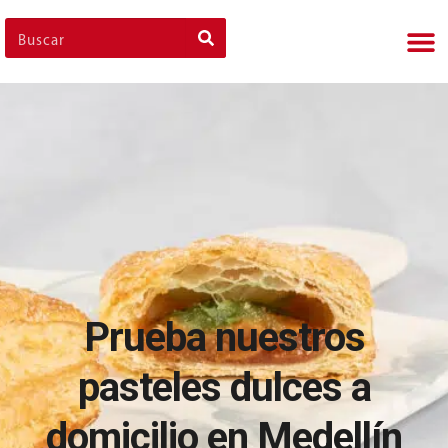
Nues
Cli
Nues
Nue
Prueba nuestros
pasteles dulces a
domicilio en Medellín