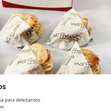
os
a para deleitarnos.
os: