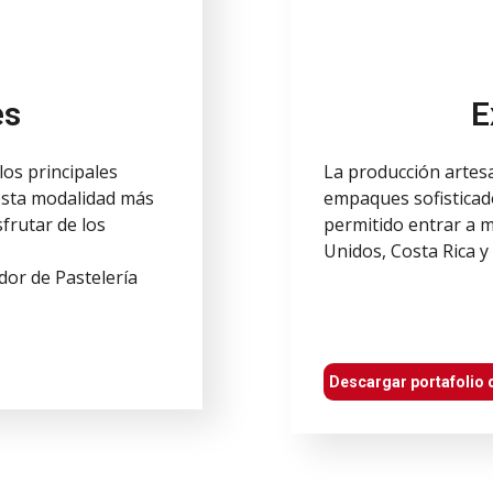
es
E
os principales
La producción artesa
 esta modalidad más
empaques sofisticad
frutar de los
permitido entrar a 
Unidos, Costa Rica y
idor de Pastelería
Descargar portafolio 