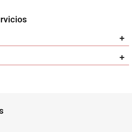
rvicios
s