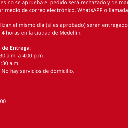
nes no se aprueba el pedido será rechazado y de ma
or medio de correo electrónico, WhatsAPP o llamada
alizan‌ ‌el‌ ‌mismo‌ ‌día‌ (si es aprobado) ‌serán‌ ‌entregados‌ 
horas‌ ‌en‌ ‌la‌ ciudad‌ ‌de‌ ‌Medellín‌.
‌ ‌de‌ ‌Entrega
:‌ ‌
‌ ‌a.m.‌ ‌a‌ ‌4:00‌ ‌p.m.‌ ‌
1:30 a.m. ‌
o‌ ‌hay‌ ‌servicios‌ ‌de‌ ‌domicilio.‌ ‌
00‌