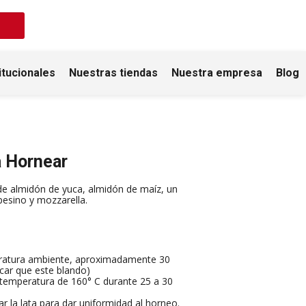
itucionales
Nuestras tiendas
Nuestra empresa
Blog
a Hornear
de almidón de yuca, almidón de maíz, un
esino y mozzarella.
ratura ambiente, aproximadamente 30
icar que este blando)
 temperatura de 160° C durante 25 a 30
r la lata para dar uniformidad al horneo.