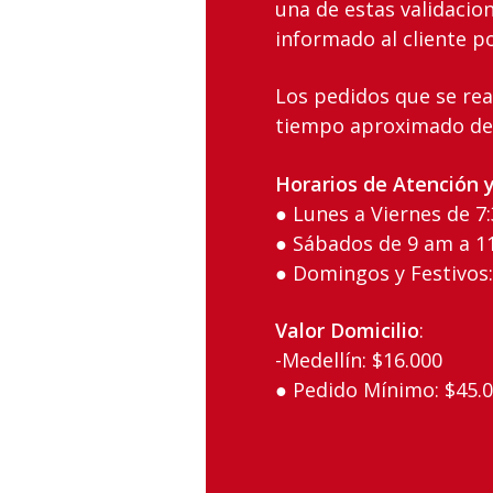
una de estas validacio
informado al cliente p
Los‌ ‌pedidos‌ ‌que‌ ‌se‌ ‌re
tiempo aproximado ‌de‌ ‌4 ‌
Horarios‌ ‌de‌ ‌Atención‌ ‌y
● Lunes‌ ‌a‌ ‌Viernes‌ ‌de‌ ‌7:30
● Sábados‌ ‌de‌ ‌9 am‌ ‌a‌ ‌1
● Domingos‌ ‌y‌ ‌Festivos:‌ ‌N
Valor‌ ‌Domicilio
:‌
-Medellín:‌ ‌$16.000‌ ‌ ‌
● Pedido‌ ‌Mínimo:‌ ‌$45.0