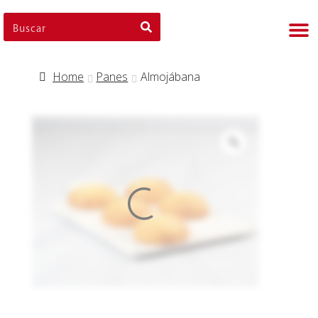
Nues
Cli
Nues
Nue
Home
Panes
Almojábana