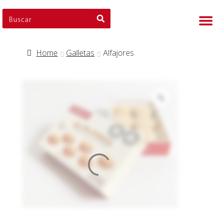
Nues
Cli
Nues
Nue
Home
Galletas
Alfajores