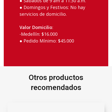
● Sábados‌ ‌de‌ ‌9 am‌ ‌a‌ ‌11:30 a.m. ‌
● Domingos‌ ‌y‌ ‌Festivos:‌ ‌No‌ ‌hay‌
‌servicios‌ ‌de‌ ‌domicilio.‌ ‌
Valor‌ ‌Domicilio
:‌
-Medellín:‌ ‌$16.000‌ ‌ ‌
● Pedido‌ ‌Mínimo:‌ ‌$45.000‌
Otros productos
recomendados