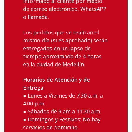
informado al cliente por medio
de correo electrónico, WhatsAPP
o llamada.
Los‌ ‌pedidos‌ ‌que‌ ‌se‌ ‌realizan‌ ‌el‌
‌mismo‌ ‌día‌ (si es aprobado) ‌serán‌
‌entregados‌ ‌en‌ ‌un‌ ‌lapso‌ ‌de
tiempo aproximado ‌de‌ ‌4 ‌horas‌
‌en‌ ‌la‌ ciudad‌ ‌de‌ ‌Medellín‌.
Horarios‌ ‌de‌ ‌Atención‌ ‌y‌ ‌de‌
‌Entrega
:‌ ‌
● Lunes‌ ‌a‌ ‌Viernes‌ ‌de‌ ‌7:30‌ ‌a.m.‌ ‌a‌
‌4:00‌ ‌p.m.‌ ‌
● Sábados‌ ‌de‌ ‌9 am‌ ‌a‌ ‌11:30 a.m. ‌
● Domingos‌ ‌y‌ ‌Festivos:‌ ‌No‌ ‌hay‌
‌servicios‌ ‌de‌ ‌domicilio.‌ ‌