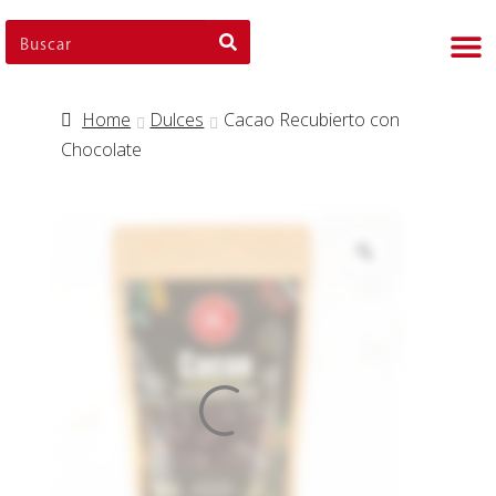
Nues
Cli
Nues
Nue
Home
Dulces
Cacao Recubierto con
Chocolate