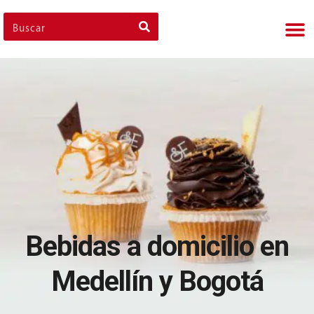
Nues
Cli
Nues
Nue
Bebidas a domicilio en
Medellín y Bogotá